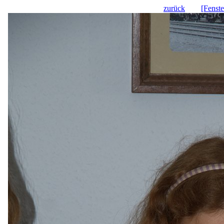
zurück
[Fenste